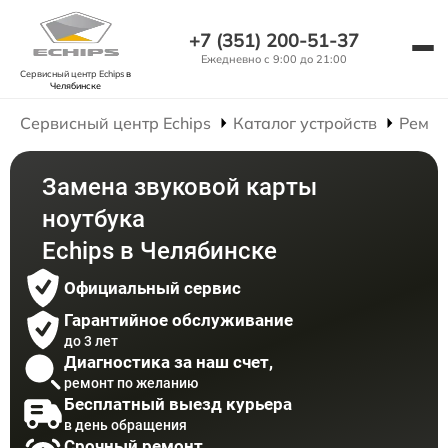
+7 (351) 200-51-37
Ежедневно с 9:00 до 21:00
Сервисный центр Echips
в
Челябинске
Сервисный центр Echips
Каталог устройств
Ремон
Замена звуковой карты
ноутбука
Echips в Челябинске
Официальный сервис
Гарантийное обслуживание
до 3 лет
Диагностика за наш счет,
ремонт по желанию
Бесплатный выезд курьера
в день обращения
Срочный ремонт