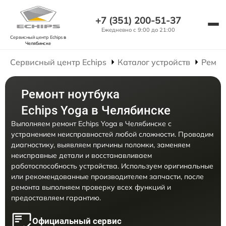
+7 (351) 200-51-37
Ежедневно с 9:00 до 21:00
Сервисный центр Echips
в
Челябинске
Сервисный центр Echips
Каталог устройств
Ремон
Ремонт ноутбука
Echips Yoga в Челябинске
Выполняем ремонт Echips Yoga в Челябинске с
устранением неисправностей любой сложности. Проводим
диагностику, выявляем причины поломки, заменяем
неисправные детали и восстанавливаем
работоспособность устройства. Используем оригинальные
или рекомендованные производителем запчасти, после
ремонта выполняем проверку всех функций и
предоставляем гарантию.
Официальный сервис