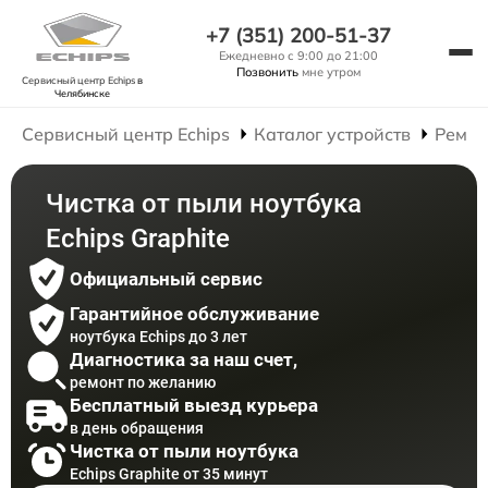
+7 (351) 200-51-37
Ежедневно с 9:00 до 21:00
Позвонить
мне утром
Сервисный центр Echips
в
Челябинске
Сервисный центр Echips
Каталог устройств
Ремон
Чистка от пыли ноутбука
Echips Graphite
Официальный сервис
Гарантийное обслуживание
ноутбука Echips до 3 лет
Диагностика за наш счет,
ремонт по желанию
Бесплатный выезд курьера
в день обращения
Чистка от пыли ноутбука
Echips Graphite от 35 минут