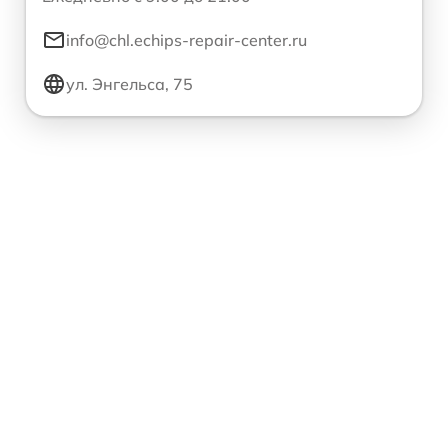
info@chl.echips-repair-center.ru
ул. Энгельса, 75