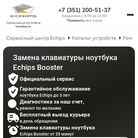
+7 (351) 200-51-37
Ежедневно с 9:00 до 21:00
Позвонить
мне утром
Сервисный центр Echips
в
Челябинске
Сервисный центр Echips
Каталог устройств
Ремон
Замена клавиатуры ноутбука
Echips Booster
Официальный сервис
Гарантийное обслуживание
ноутбука Echips до 3 лет
Диагностика за наш счет,
ремонт по желанию
Бесплатный выезд курьера
в день обращения
Замена клавиатуры ноутбука
Echips Booster от 35 минут