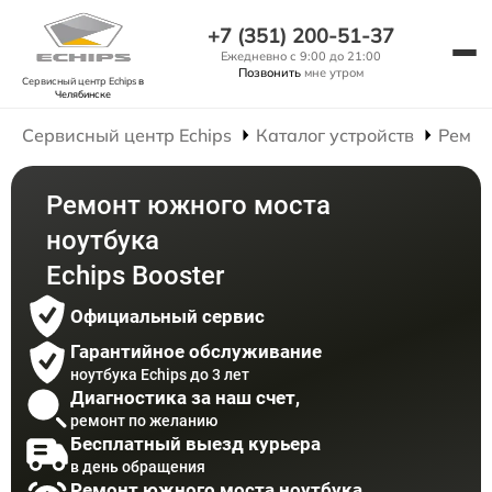
+7 (351) 200-51-37
Ежедневно с 9:00 до 21:00
Позвонить
мне утром
Сервисный центр Echips
в
Челябинске
Сервисный центр Echips
Каталог устройств
Ремон
Ремонт южного моста
ноутбука
Echips Booster
Официальный сервис
Гарантийное обслуживание
ноутбука Echips до 3 лет
Диагностика за наш счет,
ремонт по желанию
Бесплатный выезд курьера
в день обращения
Ремонт южного моста ноутбука