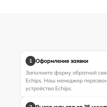
Оформление заявки
1
Заполните форму обратной связ
Echips. Наш менеджер перезво
устройства Echips.
Выезд курьера за 35 минут
2