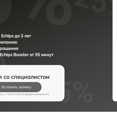
Echips до 3 лет
 желанию
бращения
Echips Booster от 35 минут
я со специалистом
Оставить заявку
есь c
политикой конфиденциальности