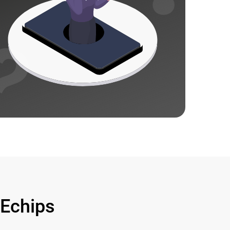
Echips