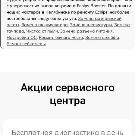
с уверенностью выполнят ремонт Echips Booster. По данным
наших мастеров в Челябинске по ремонту Echips, наиболее
востребованы следующие услуги:
Замена материнской
платы
,
Замена аккумулятора
,
Замена клавиатуры
,
Замена
тачпада
,
Чистка от пыли
,
Замена разъема питания
,
Настройка ОС
,
Ремонт южного моста
,
Замена шлейфа
,
Ремонт вебкамеры
.
Акции сервисного
центра
Бесплатная диагностика в день