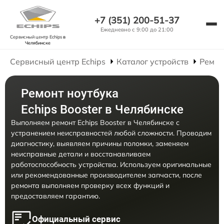
+7 (351) 200-51-37
Ежедневно с 9:00 до 21:00
Сервисный центр Echips
в
Челябинске
Сервисный центр Echips
Каталог устройств
Ремон
Ремонт ноутбука
Echips Booster в Челябинске
Выполняем ремонт Echips Booster в Челябинске с
устранением неисправностей любой сложности. Проводим
диагностику, выявляем причины поломки, заменяем
неисправные детали и восстанавливаем
работоспособность устройства. Используем оригинальные
или рекомендованные производителем запчасти, после
ремонта выполняем проверку всех функций и
предоставляем гарантию.
Официальный сервис